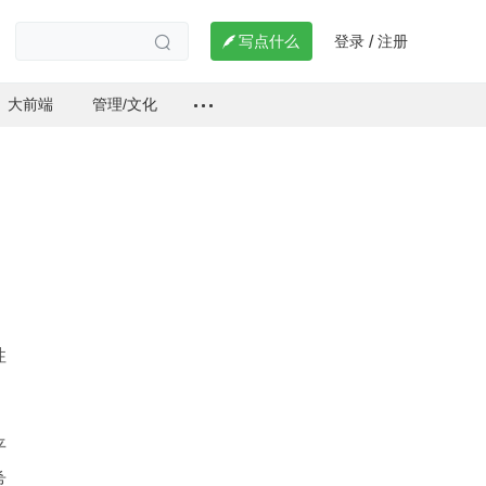
登录
注册

写点什么
/

大前端
管理/文化
性
平
希