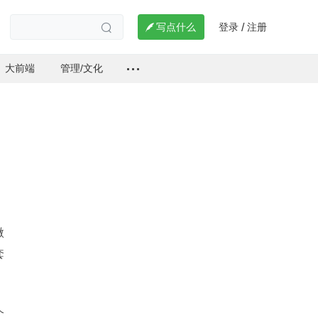
登录
注册

写点什么
/

大前端
管理/文化
微
套
个