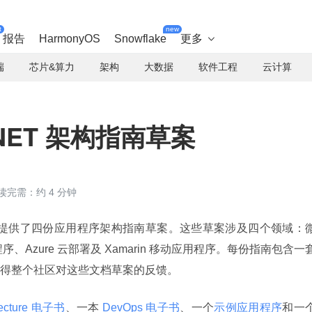
t
new
报告
HarmonyOS
Snowflake
更多

端
芯片&算力
架构
大数据
软件工程
云计算
布.NET 架构指南草案
读完需：约 4 分钟
o 产品团队提供了四份应用程序架构指南草案。这些草案涉及四个领域：
应用程序、Azure 云部署及 Xamarin 移动应用程序。每份指南包含一
得整个社区对这些文档草案的反馈。
itecture 电子书
、一本
 DevOps 电子书
、一个
示例应用程序
和一