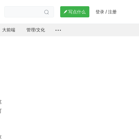
登录
注册

写点什么
/

大前端
管理/文化
这
可
这