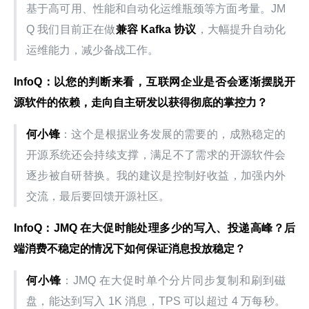
基于高可用、性能和自动化运维瓶颈等方面考量。JM
Q 我们目前正在做
兼容 Kafka 协议
，大幅提升自动化
运维能力，减少备战工作。
InfoQ：以您的判断来看，互联网企业是否会逐渐摆脱开
源软件的依赖，走向自主研发以获得彻底的掌控力？
何小锋
：这个是根据业务发展的需要的，成熟稳定的
开源系统还会持续支撑，满足不了需求的开源软件会
逐步被自研替换。我的建议是控制好收益，加强内外
交流，最后要回馈开源社区。
InfoQ：JMQ 在大促时能处理多少的写入、投递高峰？后
端消费不稳定的情况下如何保证消息投放稳定？
何小锋
：JMQ 在大促时单个分片同步复制和刷到磁
盘，能达到写入 1K 消息，TPS 可以超过 4 万每秒。