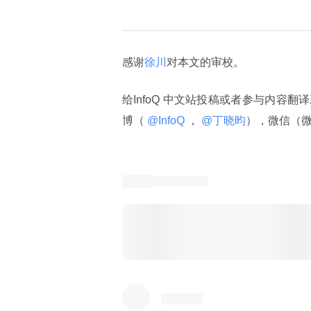
感谢
徐川
对本文的审校。
给InfoQ 中文站投稿或者参与内容翻
博（
 @InfoQ 
，
 @丁晓昀
），微信（