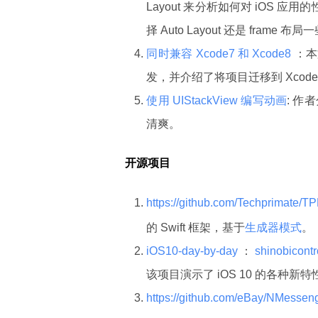
Layout 来分析如何对 iOS 应
择 Auto Layout 还是 frame 布
同时兼容 Xcode7 和 Xcode8
：本文
发，并介绍了将项目迁移到 Xcode 8
使用 UIStackView 编写动画
: 作
清爽。
开源项目
https://github.com/Techprimate/
的 Swift 框架，基于
生成器模式
。
iOS10-day-by-day
：
shinobicont
该项目演示了 iOS 10 的各种新特性
https://github.com/eBay/NMessen