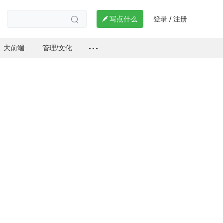
登录
注册

写点什么
/

大前端
管理/文化
、