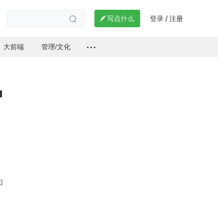
登录
注册

写点什么
/

大前端
管理/文化
护
和