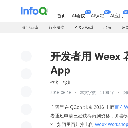
hot
hot
ho
首页
AI会议
AI课程
AI应用
企业动态
行业深度
AI&大模型
出海
后
开发者用 Weex
App
徐川
2016-06-16
本文字数：1109 字
阅
自阿里在 QCon 北京 2016 上面
宣布W
者通过申请已经获得内测资格，并尝试
x，如阿里百川推出的
 Weex Worksh