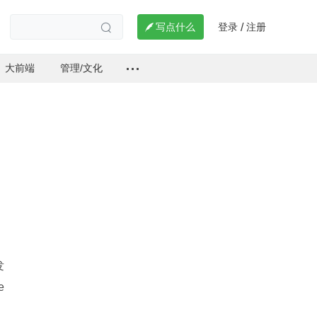
登录
注册

写点什么
/

大前端
管理/文化
发
e