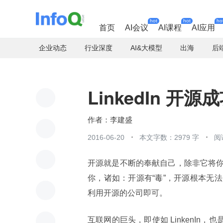
hot
hot
ho
首页
AI会议
AI课程
AI应用
企业动态
行业深度
AI&大模型
出海
后
LinkedIn 开
李建盛
2016-06-20
本文字数：2979 字
阅
开源就是不断的奉献自己，除非它将
你，诸如：开源有“毒”，开源根本无
利用开源的公司即可。
互联网的巨头，即使如 LinkenIn，