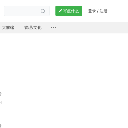
登录
注册

写点什么
/

大前端
管理/文化
给
的
然