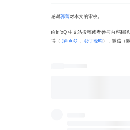
感谢
郭蕾
对本文的审校。
给InfoQ 中文站投稿或者参与内容翻
博（
 @InfoQ 
，
 @丁晓昀
），微信（