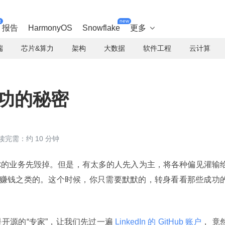
t
new
报告
HarmonyOS
Snowflake
更多

端
芯片&算力
架构
大数据
软件工程
云计算
源成功的秘密
读完需：约 10 分钟
你的业务先毁掉。但是，有太多的人先入为主，将各种偏见灌输
法赚钱之类的。这个时候，你只需要默默的，转身看看那些成功
也是开源的“专家”，让我们先过一遍
 LinkedIn 的 GitHub 账户
， 竟