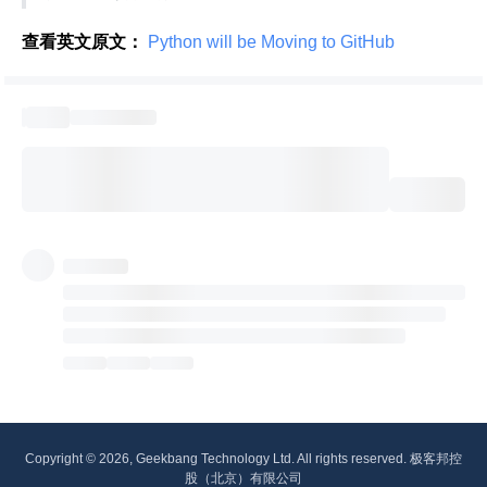
查看英文原文：
 Python will be Moving to GitHub 
Copyright © 2026, Geekbang Technology Ltd. All rights reserved. 极客邦控
股（北京）有限公司