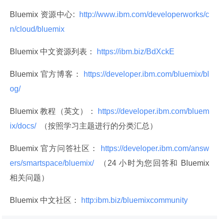
Bluemix 资源中心: 
 http://www.ibm.com/developerworks/c
n/cloud/bluemix 
Bluemix 中文资源列表：
 https://ibm.biz/BdXckE 
Bluemix 官方博客：
 https://developer.ibm.com/bluemix/bl
og/ 
Bluemix 教程（英文）：
 https://developer.ibm.com/bluem
ix/docs/ 
 （按照学习主题进行的分类汇总）
Bluemix 官方问答社区：
 https://developer.ibm.com/answ
ers/smartspace/bluemix/ 
 （24 小时为您回答和 Bluemix 
相关问题）
Bluemix 中文社区：
 http:ibm.biz/bluemixcommunity 