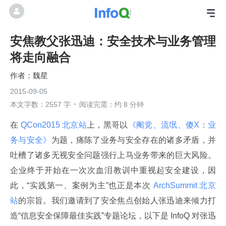
安焦教父张迅迪：安全技术与业务管理
将走向融合
魏星
2015-09-05
本文字数：2557 字
阅读完需：约 8 分钟
在
 QCon2015 北京站
上，黑哥以
《阉党、流氓、傻X：业
务与安全》
为题，痛陈了业务与安全存在的诸多矛盾，并
吐槽了诸多无视安全问题强行上马业务带来的巨大风险。
企业终于开始在一次次血泪教训中重视起安全建设，因
此，“实践第一、案例为主”也正是本次
 ArchSummit 北京
站
的宗旨。我们邀请到了安全焦点创始人张迅迪来倾力打
造“信息安全保障最佳实践”专题论坛，以下是 InfoQ 对张迅