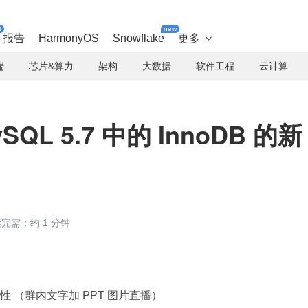
t
new
报告
HarmonyOS
Snowflake
更多

端
芯片&算力
架构
大数据
软件工程
云计算
L 5.7 中的 InnoDB 的新
完需：约 1 分钟
的新特性 （群内文字加 PPT 图片直播）