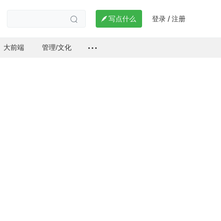
登录
注册

写点什么
/

大前端
管理/文化