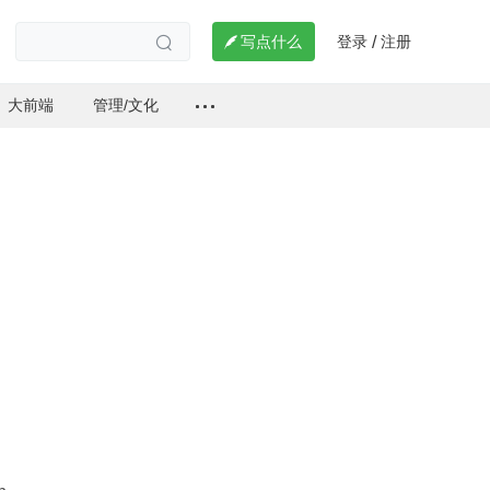
登录
注册

写点什么
/

大前端
管理/文化