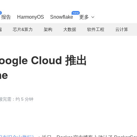
t
new
报告
HarmonyOS
Snowflake
更多

端
芯片&算力
架构
大数据
软件工程
云计算
ogle Cloud 推出
ne
读完需：约 5 分钟