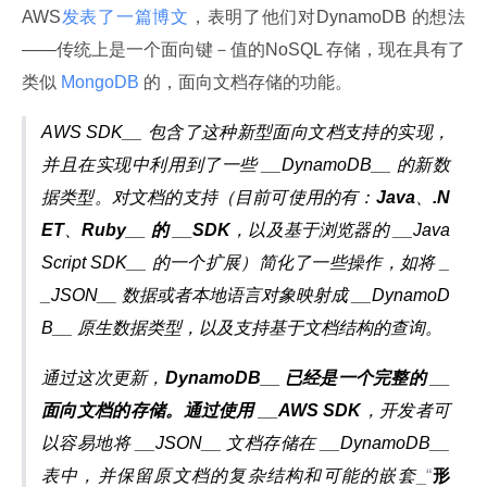
AWS
发表了一篇博文
，表明了他们对DynamoDB 的想法
——传统上是一个面向键－值的NoSQL 存储，现在具有了
类似
 MongoDB 
的，面向文档存储的功能。
AWS SDK__ 包含了这种新型面向文档支持的实现，
并且在实现中利用到了一些 __DynamoDB__ 的新数
据类型。对文档的支持（目前可使用的有：
Java
、
.N
ET
、
Ruby__ 的 __SDK
，以及基于浏览器的 __Java
Script SDK__ 的一个扩展）简化了一些操作，如将 _
_JSON__ 数据或者本地语言对象映射成 __DynamoD
B__ 原生数据类型，以及支持基于文档结构的查询。
通过这次更新，
DynamoDB__ 已经是一个完整的 __ 
面向文档的存储。通过使用 __AWS SDK
，开发者可
以容易地将 __JSON__ 文档存储在 __DynamoDB__ 
表中，并保留原文档的复杂结构和可能的嵌套
_“
形