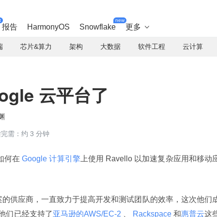
t
new
报告
HarmonyOS
Snowflake
更多

端
芯片&算力
架构
大数据
软件工程
云计算
oogle 云平台了
渊
完需：约 3 分钟
如何在
 Google 计算引擎
上使用 Ravello 以加速复杂应用和移动
拟化解决方案的供应商，一直致力于提高开发和测试团队的效率，这次他们
他们已经支持了
亚马逊的AWS/EC-2 
、
 Rackspace 
和
惠普云
这