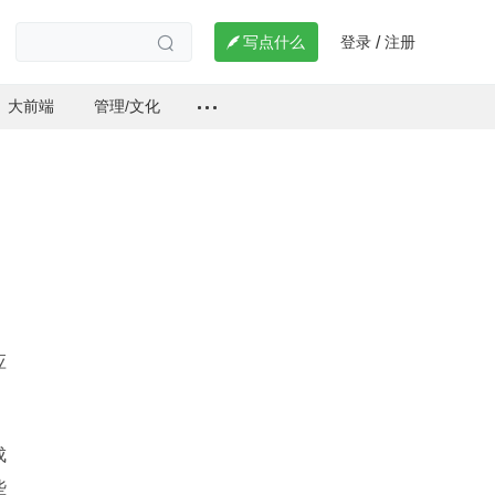
登录
注册

写点什么
/

大前端
管理/文化
应
成
些