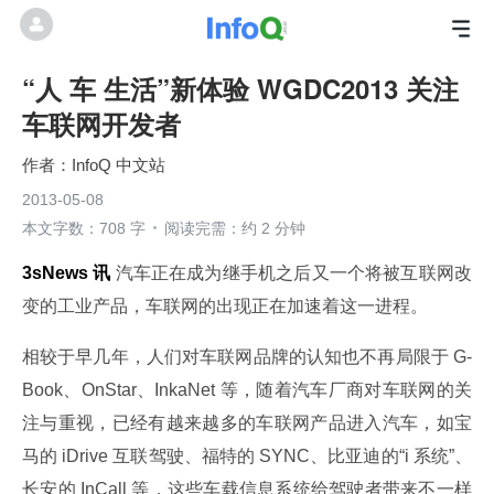
“人 车 生活”新体验 WGDC2013 关注
车联网开发者
InfoQ 中文站
2013-05-08
本文字数：708 字
阅读完需：约 2 分钟
3sNews 讯
 汽车正在成为继手机之后又一个将被互联网改
变的工业产品，车联网的出现正在加速着这一进程。
相较于早几年，人们对车联网品牌的认知也不再局限于 G-
Book、OnStar、InkaNet 等，随着汽车厂商对车联网的关
注与重视，已经有越来越多的车联网产品进入汽车，如宝
马的 iDrive 互联驾驶、福特的 SYNC、比亚迪的“i 系统”、
长安的 InCall 等，这些车载信息系统给驾驶者带来不一样