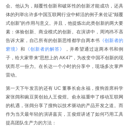
会。他认为，颠覆性创新和破坏性的创新才能成功，还具
体的列举出许多中国互联网行业中鲜活的例子来佐证“颠覆
式创新”的作用与意义。并且，他提炼出此类创新的两大要
素：体验创新、商业模式的创新。在演讲中，周鸿祎不吝
告诉大家，自己所有的创新思维都学自两本书
《创新者的
窘境》
和
《创新者的解答》
，并希望通过这两本书和例
子，给大家带来“思想上的 AK47”，为改变中国不创新的现
状而尽一份力。在长达一个小时的分享中，现场多次掌声
雷动。
第一天下午发言的还有 UC 董事长俞永福，搜狗首席科学
家张阔和豌豆荚创始人王俊煜。俞永福重申了移动互联网
的机遇，张阔分享了搜狗以技术驱动的产品开发之道。而
作为当天最年轻的演讲嘉宾，王俊煜讲述了如何巧用工具
提高团队生产力的方法：