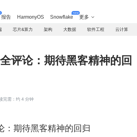
t
new
报告
HarmonyOS
Snowflake
更多

端
芯片&算力
架构
大数据
软件工程
云计算
4 月安全评论：期待黑客精神的回
读完需：约 4 分钟
安全评论：期待黑客精神的回归