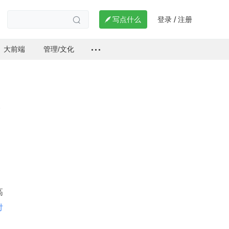
登录
注册

写点什么
/

大前端
管理/文化
高
付
，