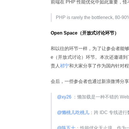
前端在 PHP 性能优化中如此重要，怪不
PHP is rarely the bottleneck, 80-9
Open Space（开放式讨论环节）
和以往的环节一样，​为了让参会者能够有
e（开放式讨论）环节。本次还邀请到了国内
责人
祁宁
和大家分享了作为国内针对程
会后，一些参会者也通过新浪微博分享了
 @xy26 
：懒加载是一种不错的 We
 @懒桃儿吃桃儿
：跨 IDC 专线
 @陈五十
：性能优化无止境，作为