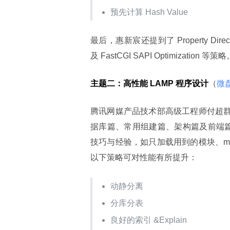
预先计算 Hash Value
最后，惠新宸还提到了 Property Directly A
及 FastCGI SAPI Optimization 等策
主题二：高性能 LAMP 程序设计
（
微
腾讯网媒产品技术部高级工程师付超群第二
据库篇、常用组建篇、架构篇及前端篇等几
技巧与经验，如只加载用到的模块、mpm
以下策略可对性能有所提升：
动静分离
分库分表
良好的索引 &Explain