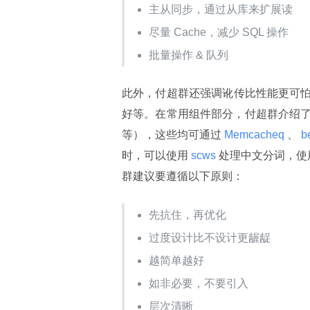
主从同步，通过从库来扩展读
尽量 Cache，减少 SQL 操作
批量操作 & 队列
此外，付超群还强调讹传比性能更可怕，比如：le
好等。在常用组件部分，付超群介绍
等），这些均可通过
 Memcacheq 
、
 b
时，可以使用
 scws 
处理中文分词，使
群建议要遵循以下原则：
先抗住，再优化
过度设计比不设计更龌龊
越简单越好
如非必要，不要引入
层次清晰