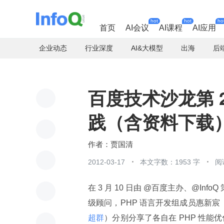
hot
hot
ho
首页
AI会议
AI课程
AI应用
企业动态
行业深度
AI&大模型
出海
后
百度技术沙龙第 2
践（含资料下载
贾国清
2012-03-17
本文字数：1953 字
阅
在 3 月 10 日由 @百度主办、@Inf
级顾问，PHP 语言开发组成员惠新宸
超群
）分别分享了各自在 PHP 性能优