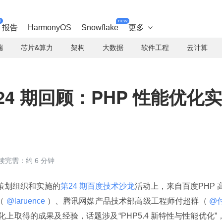
t
new
报告
HarmonyOS
Snowflake
更多

端
芯片&算力
架构
大数据
软件工程
云计算
4 期回顾：PHP 性能优化实
）
读完需：约 6 分钟
oQ 策划组织和实施的
第24 期百度技术沙龙
活动上，来自百度PHP 
（
 @laruence 
）、腾讯网媒产品技术部高级工程师付超群（
 @
化上取得的成果及经验，话题涉及“PHP5.4 新特性与性能优化”