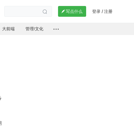
登录
注册

写点什么
/

大前端
管理/文化
备
期