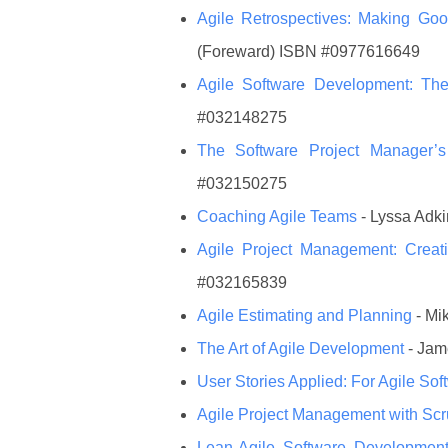
Agile Retrospectives: Making G
(Foreward) ISBN #0977616649
Agile Software Development: T
#032148275
The Software Project Manager’s
#032150275
Coaching Agile Teams
- Lyssa Ad
Agile Project Management: Creat
#032165839
Agile Estimating and Planning
- M
The Art of Agile Development
- Ja
User Stories Applied: For Agile S
Agile Project Management with S
Lean-Agile Software Development: