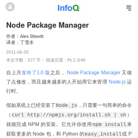
Node Package Manager
Alex Blewitt
丁雪丰
2011-06-20
本文字数：577 字
阅读完需：约 2 分钟
自上月
发布了1.0 版
之后，
 Node Package Manager 
又做
了点修改，而且越来越多的人开始用它来管理
 Node.js 
运
行时。
假如系统上已经安装了
，只需要一句简单的命令
Node.js
（
）
curl http://npmjs.org/install.sh | sh
就能完成 NPM 的安装。它允许你使用
来
npm install
获取更多的 Node 包，和 Python 的
或 P
easy_install