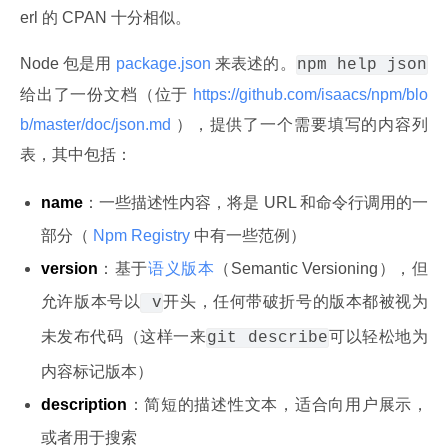
erl 的 CPAN 十分相似。
Node 包是用
 package.json 
来表述的。
npm help json
给出了一份文档（位于
 https://github.com/isaacs/npm/blo
b/master/doc/json.md 
），提供了一个需要填写的内容列
表，其中包括：
name
：一些描述性内容，将是 URL 和命令行调用的一
部分（
Npm Registry
中有一些范例）
version
：基于
语义版本
（Semantic Versioning），但
允许版本号以
开头，任何带破折号的版本都被视为
v
未发布代码（这样一来
可以轻松地为
git describe
内容标记版本）
description
：简短的描述性文本，适合向用户展示，
或者用于搜索