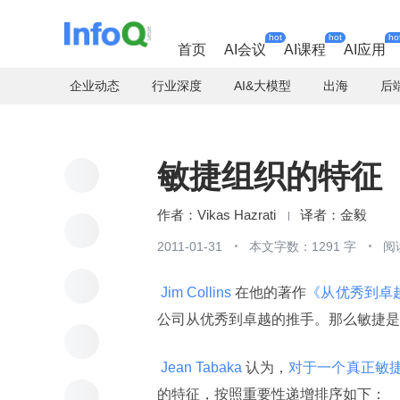
hot
hot
ho
首页
AI会议
AI课程
AI应用
企业动态
行业深度
AI&大模型
出海
后
敏捷组织的特征
Vikas Hazrati
金毅
2011-01-31
本文字数：1291 字
阅
 Jim Collins 
在他的著作
《从优秀到卓
公司从优秀到卓越的推手。那么敏捷是
 Jean Tabaka 
认为，
对于一个真正敏捷
的特征，按照重要性递增排序如下：