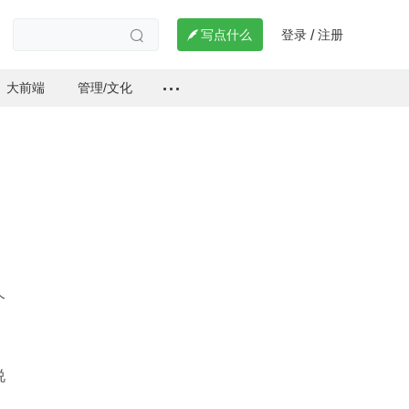
登录
注册

写点什么
/

大前端
管理/文化
个
说