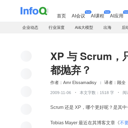
hot
hot
ho
首页
AI会议
AI课程
AI应用
企业动态
行业深度
AI&大模型
出海
后
XP 与 Scru
都抛弃？
Amr Elssamadisy
顾全
2009-11-06
本文字数：1518 字
阅
Scrum 还是 XP，哪个更好呢？是
Tobias Mayer 最近在其博客文章《
不要