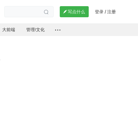
登录
注册

写点什么
/

大前端
管理/文化