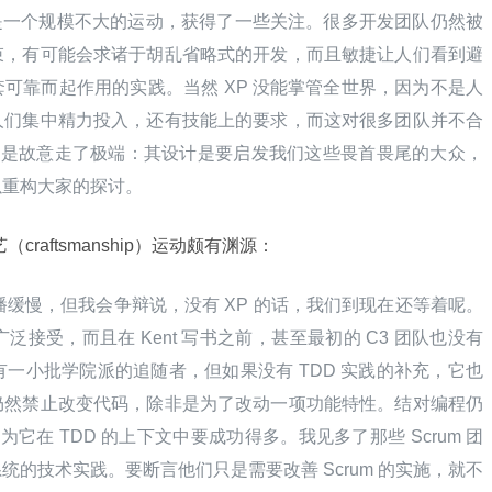
 是一个规模不大的运动，获得了一些关注。很多开发团队仍然被
束，有可能会求诸于胡乱省略式的开发，而且敏捷让人们看到避
可靠而起作用的实践。当然 XP 没能掌管全世界，因为不是人
人们集中精力投入，还有技能上的要求，而这对很多团队并不合
一版的演示是故意走了极端：其设计是要启发我们这些畏首畏尾的大众，
以重构大家的探讨。
（craftsmanship）运动颇有渊源：
时传播缓慢，但我会争辩说，没有 XP 的话，我们到现在还等着呢。
泛接受，而且在 Kent 写书之前，甚至最初的 C3 团队也没有
ng）有一小批学院派的追随者，但如果没有 TDD 实践的补充，它也
仍然禁止改变代码，除非是为了改动一项功能特性。结对编程仍
为它在 TDD 的上下文中要成功得多。我见多了那些 Scrum 团
的技术实践。要断言他们只是需要改善 Scrum 的实施，就不