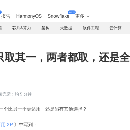
t
new
报告
HarmonyOS
Snowflake
更多

端
芯片&算力
架构
大数据
软件工程
云计算
m，只取其一，两者都取，还是全
读完需：约 5 分钟
其中一个比另一个更适用，还是另有其他选择？
用 XP 
》中写到：