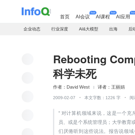
hot
hot
ho
首页
AI会议
AI课程
AI应用
企业动态
行业深度
AI&大模型
出海
后
Rebooting Co
科学未死
David West
王丽娟
2009-02-07
本文字数：1226 字
阅
“ 对计算机领域来说，这是一个
员、或是个系统管理员；大学教育
们厌倦听到这些说法。报告说领域创