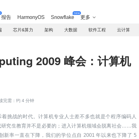
t
new
报告
HarmonyOS
Snowflake
更多

端
芯片&算力
架构
大数据
软件工程
云计算
mputing 2009 峰会：计算机
读完需：约 4 分钟
充斥着挑战的时代。计算机专业人士差不多也就是个程序编码人
或研究生教育并不是必要的；进入计算机领域会脱离社会……我
新率一直在下降，我们的学位点自 2001 年以来也下降了 5