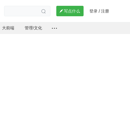
登录
注册

写点什么
/

大前端
管理/文化