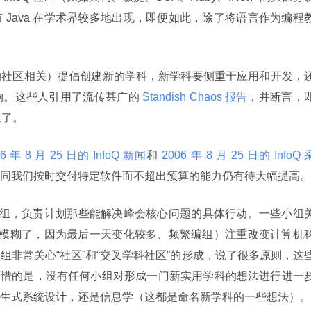
 Java 在学术界较多地出现，即便如此，除了将语言作为编程
的社区相关）提倡创建新的学科，新学科要侧重于应用和开发，
物。这些人引用了流传甚广的
 Standish Chaos 报告
，并断言，
退了。
06 年 8 月 25 日的 InfoQ 新闻
和
 2006 年 8 月 25 日的 InfoQ 
同我们按时交付特定软件而不超出预算的能力仍有待大幅提高。
论小组，负责计划那些能解决峰会核心问题的具体行动。一些小组
字有些模糊了，因为最后一天变化较多、频繁编组）注重改变计算机
组非常关心“社区”和“交叉学科社区”的形成，说了很多原则，这
样。可惜的是，没有任何小组对形成一门新实用学科的想法进行进一
生式系统设计，还是信息学（这都是命名新学科的一些想法）。