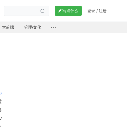
登录
注册

写点什么
/

大前端
管理/文化
s 
适
格
v
之