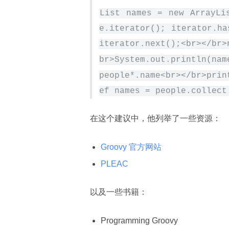
List names = new ArrayLi
e.iterator(); iterator.ha
iterator.next();<br></br>
br>System.out.println(nam
people*.name<br></br>prin
ef names = people.collect
在这个建议中，他列举了一些资源：
Groovy 官方网站
PLEAC
以及一些书籍：
Programming Groovy