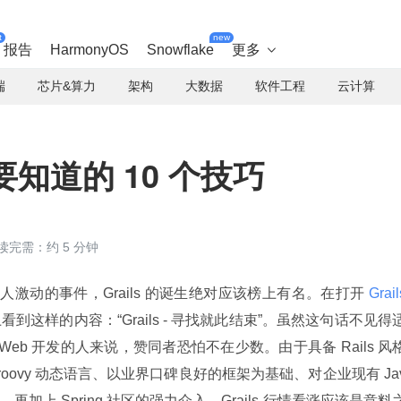
t
new
报告
HarmonyOS
Snowflake
更多

端
芯片&算力
架构
大数据
软件工程
云计算
需要知道的 10 个技巧
读完需：约 5 分钟
令人激动的事件，Grails 的诞生绝对应该榜上有名。在打开
 Grail
这样的内容：“Grails - 寻找就此结束”。虽然这句话不见得
Web 开发的人来说，赞同者恐怕不在少数。由于具备 Rails 风
Groovy 动态语言、以业界口碑良好的框架为基础、对企业现有 Ja
，再加上 Spring 社区的强力介入，Grails 行情看涨应该是意料