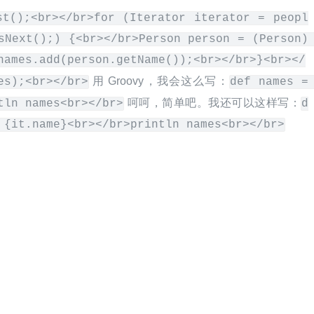
st();<br></br>for (Iterator iterator = peopl
sNext();) {<br></br>Person person = (Person) 
names.add(person.getName());<br></br>}<br></
 用 Groovy，我会这么写：
es);<br></br>
def names = 
 呵呵，简单吧。我还可以这样写：
tln names<br></br>
d
 {it.name}<br></br>println names<br></br>