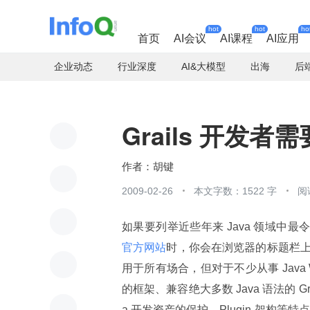
hot
hot
ho
首页
AI会议
AI课程
AI应用
企业动态
行业深度
AI&大模型
出海
后
Grails 开发者
胡键
2009-02-26
本文字数：1522 字
阅
如果要列举近些年来 Java 领域中最
官方网站
时，你会在浏览器的标题栏上看到
用于所有场合，但对于不少从事 Java 
的框架、兼容绝大多数 Java 语法的 
a 开发资产的保护、Plugin 架构等特点