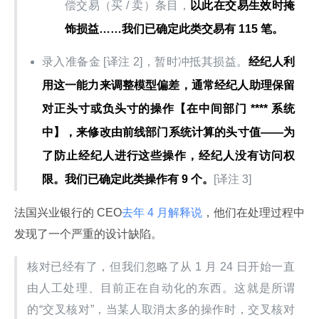
偿交易（买 / 卖）条目，
以此在交易生效时掩
饰损益……我们已确定此类交易有 115 笔。
录入准备金 [译注 2]，暂时冲抵其损益。
经纪人利
用这一能力来调整模型偏差，通常经纪人助理保留
对正头寸或负头寸的操作【在中间部门 **** 系统
中】，来修改由前线部门系统计算的头寸值——为
了防止经纪人进行这些操作，经纪人没有访问权
限。我们已确定此类操作有 9 个。
[译注 3]
法国兴业银行的 CEO
去年 4 月解释说
，他们在处理过程中
发现了一个严重的设计缺陷。
核对已经有了，但我们忽略了从 1 月 24 日开始一直
由人工处理、目前正在自动化的东西。这就是所谓
的“交叉核对”，当某人取消太多的操作时，交叉核对