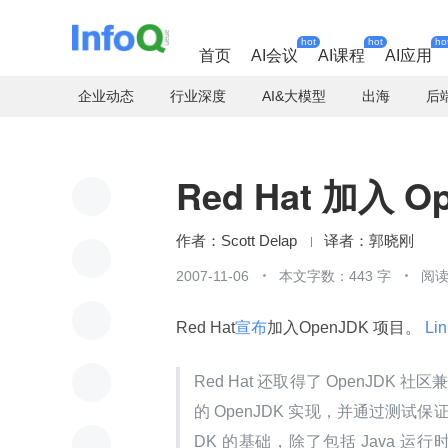
hot
hot
ho
首页
AI会议
AI课程
AI应用
企业动态
行业深度
AI&大模型
出海
后
Red Hat 加入 O
Scott Delap
郭晓刚
2007-11-06
本文字数：443 字
阅读
Red Hat
宣布
加入OpenJDK 项目。
 Li
Red Hat 还取得了 OpenJDK
的 OpenJDK 实现，并通过测试保证它
DK 的基础，除了包括 Java 运行时环