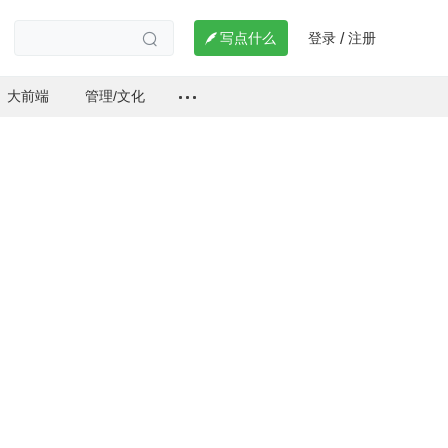
登录
注册

写点什么
/

大前端
管理/文化