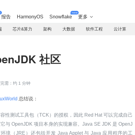
t
new
报告
HarmonyOS
Snowflake
更多

端
芯片&算力
架构
大数据
软件工程
云计算
penJDK 社区
完需：约 1 分钟
nuxWorld 
总结说：
 社区兼容性测试工具包（TCK）的授权，因此 Red Hat 可以完成自己
与 OpenJDK 项目本身的实现兼容。Java SE JDK 是 OpenJ
境（JRE）还包括开发 Java Applet 与 Java 应用程序的工