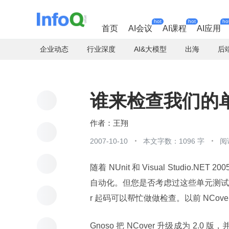
hot
hot
ho
首页
AI会议
AI课程
AI应用
企业动态
行业深度
AI&大模型
出海
后
谁来检查我们的单
王翔
2007-10-10
本文字数：1096 字
阅
随着 NUnit 和 Visual Studi
自动化。但您是否考虑过这些单元测试是
r 起码可以帮忙做做检查。以前 NCov
Gnoso 把 NCover 升级成为 2