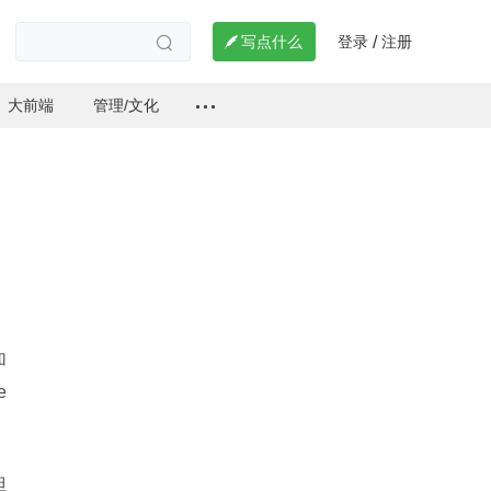
登录
注册

写点什么
/

大前端
管理/文化
加
e
但