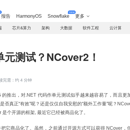
t
new
报告
HarmonyOS
Snowflake
更多

端
芯片&算力
架构
大数据
软件工程
云计算
元测试？NCover2！
读完需：约 4 分钟
o.NET 2005 的推出，对.NET 代码作单元测试似乎越来越容易了，而且更
否真正“有效”呢？还是仅仅自我安慰的“额外工作量”呢？NCov
er 是个开源的框架, 最近它已经被商品化了。
.0 版，并把它商品化了。虽然，之前通过开源方式可以获得 NCover，