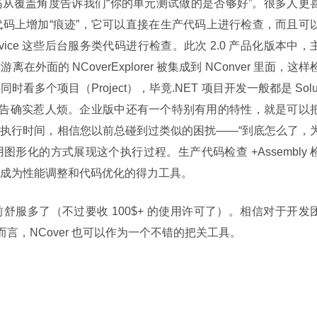
 起码从覆盖角度告诉我们“你的单元测试做的是否够好”。很多人更
码上增加“痕迹”，它可以直接在生产代码上进行检查，而且可
ows Service 这些后台服务类代码进行检查。此次 2.0 产品化版本中，
面的 NCoverExplorer 被集成到 NConver 里面，这样
多个项目（Project），毕竟.NET 项目开发一般都是 Solu
的报告确实惹人烦。企业版中还有一个特别有用的特性，就是可以
执行时间，相信您以前总碰到过类似的困扰——“到底怎么了，
用图形化的方式展现这个执行过程。生产代码检查 +Assembly 
r 会成为性能调整和代码优化的得力工具。
以前舒服多了（不过要收 100$+ 的使用许可了）。相信对于开发
言，NCover 也可以作为一个不错的把关工具。