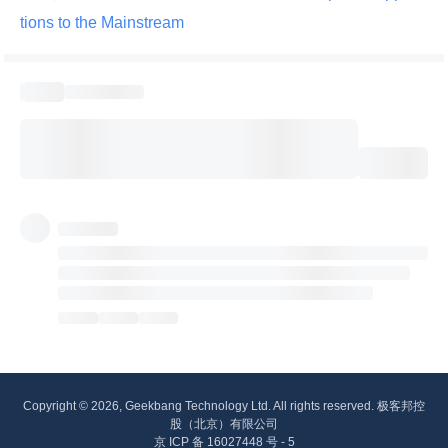
tions to the Mainstream 
Copyright © 2026, Geekbang Technology Ltd. All rights reserved. 极客邦控
股（北京）有限公司
京 ICP 备 16027448 号 - 5