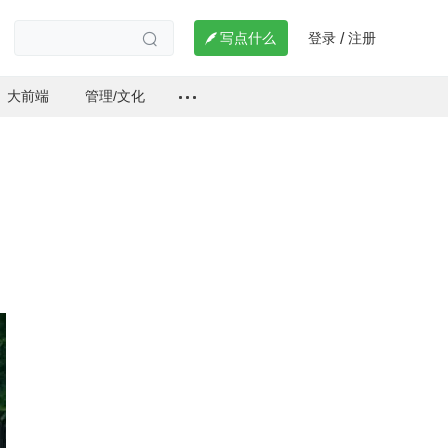
登录
注册

写点什么
/

大前端
管理/文化