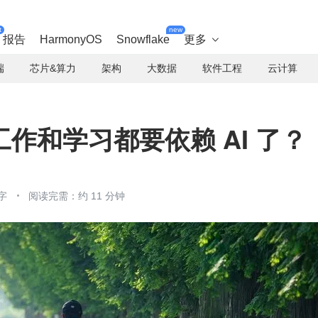
t
new
报告
HarmonyOS
Snowflake
更多

端
芯片&算力
架构
大数据
软件工程
云计算
作和学习都要依赖 AI 了？
字
阅读完需：约 11 分钟