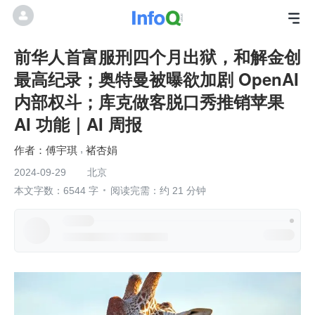
前华人首富服刑四个月出狱，和解金创
最高纪录；奥特曼被曝欲加剧 OpenAI
内部权斗；库克做客脱口秀推销苹果
AI 功能｜AI 周报
傅宇琪
褚杏娟
2024-09-29
北京
本文字数：6544 字
阅读完需：约 21 分钟