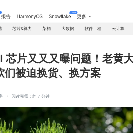
t
new
报告
HarmonyOS
Snowflake
更多

端
芯片&算力
架构
大数据
软件工程
云计算
well 芯片又又又曝问题！老黄
软们被迫换货、换方案
字
阅读完需：约 7 分钟