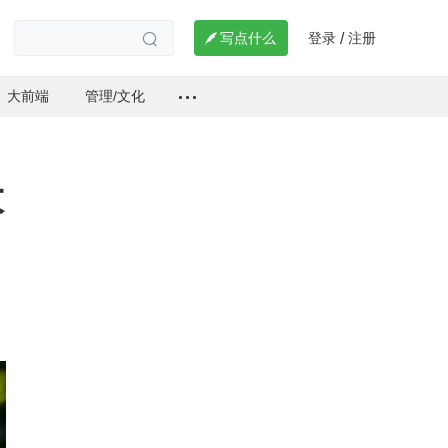
登录
注册

写点什么
/

大前端
管理/文化
大