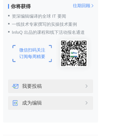
往期回顾
你将获得

资深编辑编译的全球 IT 要闻
一线技术专家撰写的实操技术案例
InfoQ 出品的课程和线下活动报名通道
微信扫码关注
订阅每周精要
我要投稿

成为编辑
