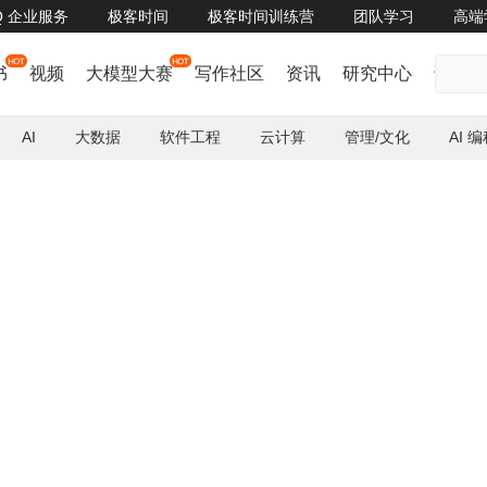
oQ 企业服务
极客时间
极客时间训练营
团队学习
高端
直播预告 | 如何基于 AIGC 技术快速开发应用，助力企业创新？
了解详情


书
视频
大模型大赛
写作社区
资讯
研究中心
话题
AI
大数据
软件工程
云计算
管理/文化
AI 