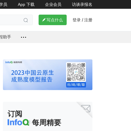
学员
App 下载
企业会员
访谈录报名

登录
注册

写点什么
/

编程助手

订阅
每周精要