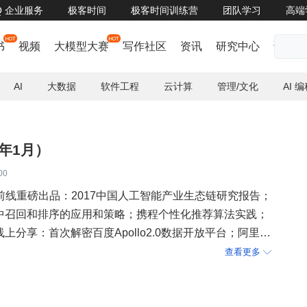
oQ 企业服务
极客时间
极客时间训练营
团队学习
高端
点击报名火山引擎《云上新视界》公开课，掌握未来视界！
了解详情


书
视频
大模型大赛
写作社区
资讯
研究中心
话题
AI
大数据
软件工程
云计算
管理/文化
AI 
8年1月）
00
前线重磅出品：2017中国人工智能产业生态链研究报告；
算法中召回和排序的应用和策略；携程个性化推荐算法实践；
师线上分享：首次解密百度Apollo2.0数据开放平台；阿里数
实时监控时代；伯克利团队解读未来AI系统面临的挑战和
查看更多
