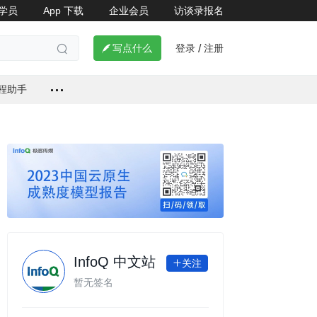
学员
App 下载
企业会员
访谈录报名

登录
注册

写点什么
/

编程助手
InfoQ 中文站
关注

暂无签名