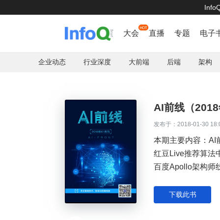
Inf
首页
大会
直播
专题
电子
企业动态
行业深度
大前端
后端
架构
AI前线（201
发布于：2018-01-30 18:
本期主要内容：AI
红豆Live推荐
百度Apollo架构
据库进入全网秒级
机会
下载此书