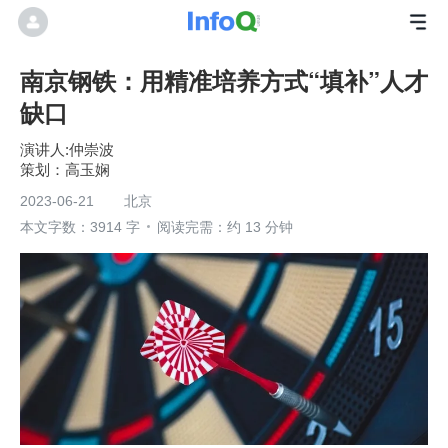
南京钢铁：用精准培养方式“填补”人才
缺口
演讲人:仲崇波
高玉娴
2023-06-21
北京
本文字数：3914 字
阅读完需：约 13 分钟