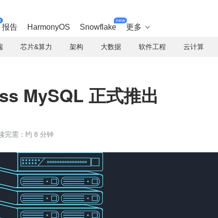
t
new
报告
HarmonyOS
Snowflake
更多

端
芯片&算力
架构
大数据
软件工程
云计算
rless MySQL 正式推出
读完需：约 8 分钟