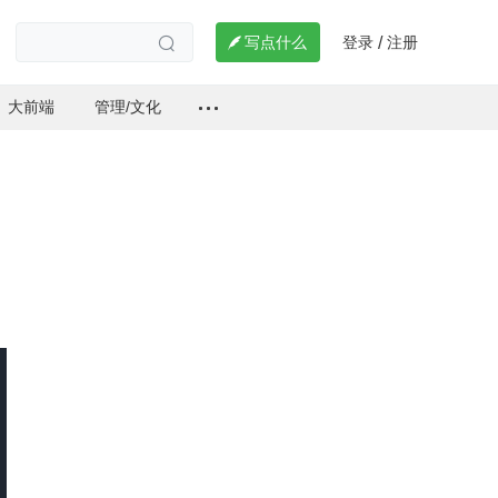
登录
注册

写点什么
/

大前端
管理/文化