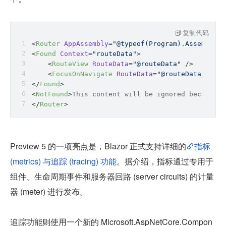
复制代码
<
Router
AppAssembly
=
"@typeof(Program).Assembly"
<
Found
Context
=
"routeData"
>
<
RouteView
RouteData
=
"@routeData"
 />
<
FocusOnNavigate
RouteData
=
"@routeData"
Sele
</
Found
>
<
NotFound
>
This content will be ignored because w
</
Router
>
Preview 5 的一项亮点是，Blazor 正式支持详细的
指标 
(metrics) 与追踪 (tracing) 功能
。据介绍，指标通过专用于
组件、生命周期事件和服务器回路 (server circuits) 的计量
器 (meter) 进行发布。
追踪功能则使用一个新的 Microsoft.AspNetCore.Compon