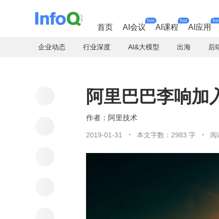
hot
hot
ho
首页
AI会议
AI课程
AI应用
企业动态
行业深度
AI&大模型
出海
后
阿里巴巴李响加入
阿里技术
2019-01-31
本文字数：2983 字
阅