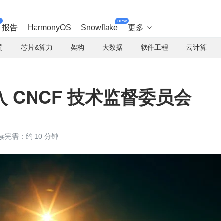
t
new
报告
HarmonyOS
Snowflake
更多

端
芯片&算力
架构
大数据
软件工程
云计算
 CNCF 技术监督委员会
读完需：约 10 分钟