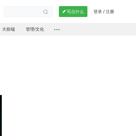
登录
注册

写点什么
/

大前端
管理/文化