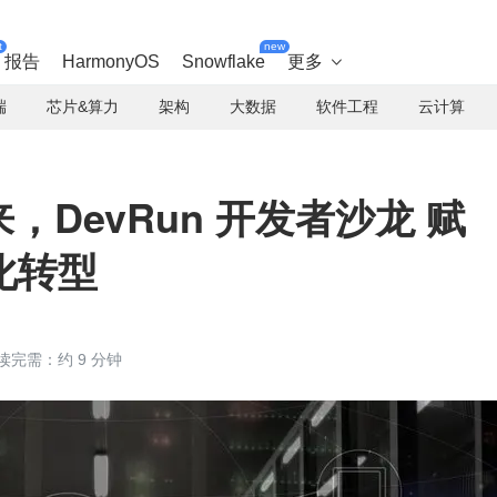
t
new
报告
HarmonyOS
Snowflake
更多

端
芯片&算力
架构
大数据
软件工程
云计算
来，DevRun 开发者沙龙 赋
化转型
读完需：约 9 分钟