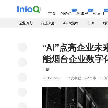
hot
hot
ho
首页
AI会议
AI课程
AI应用
企业动态
行业深度
AI&大模型
出海
后
“AI”点亮企业未
能烟台企业数字
于曦
2020-08-28
本文字数：2892 字
阅