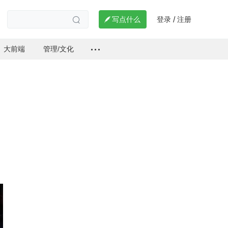
登录
注册

写点什么
/

大前端
管理/文化