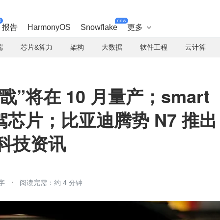
t
new
报告
HarmonyOS
Snowflake
更多

端
芯片&算力
架构
大数据
软件工程
云计算
”将在 10 月量产；smart
芯片；比亚迪腾势 N7 推出
科技资讯
字
阅读完需：约 4 分钟