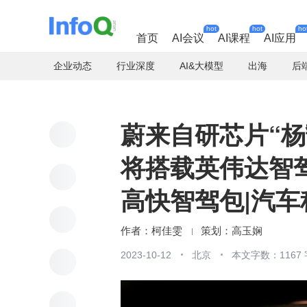
hot
hot
ho
首页
AI会议
AI课程
AI应用
企业动态
行业深度
AI&大模型
出海
后
蔚来自研芯片“杨戬
将搭载英伟达智驾
高快智驾包|汽车
柯佳雯
高玉娴
2023-10-12
北京
本文字数：1167 