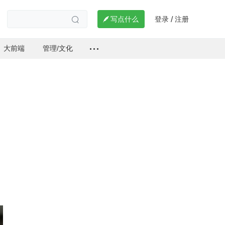
登录
注册

写点什么
/

大前端
管理/文化