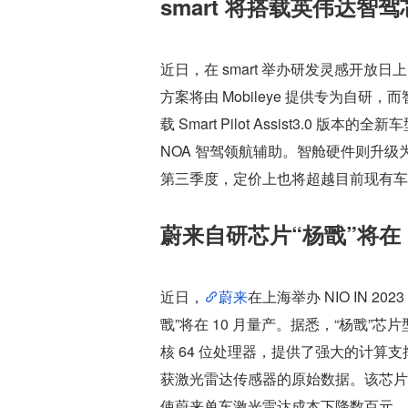
smart 将搭载英伟达智
近日，在 smart 举办研发灵感开放日
方案将由 Mobileye 提供专为自研
载 Smart Pilot Assist3.0 
NOA 智驾领航辅助。智舱硬件则升级为 
第三季度，定价上也将超越目前现有车
蔚来自研芯片“杨戬”将在 
近日，
蔚来
在上海举办 NIO IN 
戬”将在 10 月量产。据悉，“杨戬”芯
核 64 位处理器，提供了强大的计算支撑，
获激光雷达传感器的原始数据。该芯片降低
使蔚来单车激光雷达成本下降数百元，