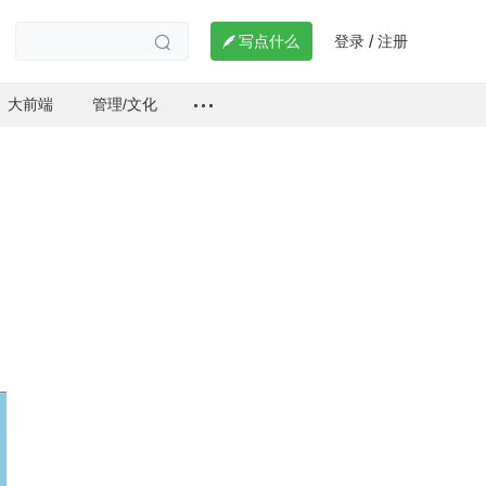
登录
注册

写点什么
/

大前端
管理/文化