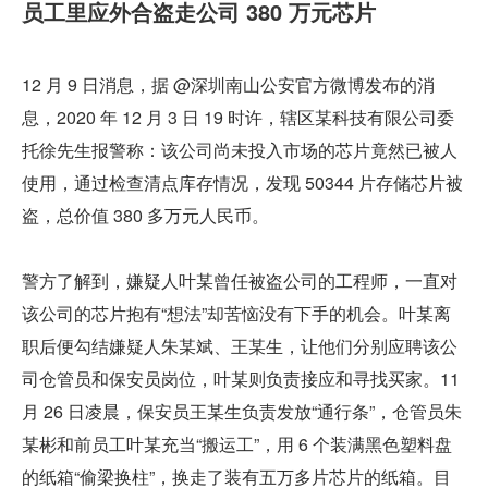
员工里应外合盗走公司 380 万元芯片
12 月 9 日消息，据 @深圳南山公安官方微博发布的消
息，2020 年 12 月 3 日 19 时许，辖区某科技有限公司委
托徐先生报警称：该公司尚未投入市场的芯片竟然已被人
使用，通过检查清点库存情况，发现 50344 片存储芯片被
盗，总价值 380 多万元人民币。
警方了解到，嫌疑人叶某曾任被盗公司的工程师，一直对
该公司的芯片抱有“想法”却苦恼没有下手的机会。叶某离
职后便勾结嫌疑人朱某斌、王某生，让他们分别应聘该公
司仓管员和保安员岗位，叶某则负责接应和寻找买家。11 
月 26 日凌晨，保安员王某生负责发放“通行条”，仓管员朱
某彬和前员工叶某充当“搬运工”，用 6 个装满黑色塑料盘
的纸箱“偷梁换柱”，换走了装有五万多片芯片的纸箱。目