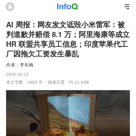
AI 周报：网友发文诋毁小米雷军：被
判道歉并赔偿 8.1 万；阿里海康等成立
HR 联盟共享员工信息；印度苹果代工
厂因拖欠工资发生暴乱
李冬梅
2020-12-13
本文字数：3483 字
阅读完需：约 11 分钟