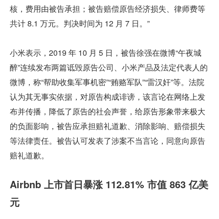
核，费用由被告承担；被告赔偿原告经济损失、律师费等
共计 8.1 万元。判决时间为 12 月 7 日。”
小米表示，2019 年 10 月 5 日，被告徐强在微博“午夜城
醉”连续发布两篇诋毁原告公司、小米产品及法定代表人的
微博，称“帮助收集军事机密”“贿赂军队”“雷汉奸”等。法院
认为其无事实依据，对原告构成诽谤，该言论在网络上发
布并传播，降低了原告的社会声誉，给原告形象带来极大
的负面影响，被告应承担赔礼道歉、消除影响、赔偿损失
等法律责任。被告认可发表了涉案不当言论，同意向原告
赔礼道歉。
Airbnb 上市首日暴涨 112.81% 市值 863 亿美
元