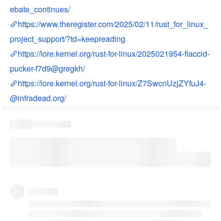
ebate_continues/
https://www.theregister.com/2025/02/11/rust_for_linux_
project_support/?td=keepreading
https://lore.kernel.org/rust-for-linux/2025021954-flaccid-
pucker-f7d9@gregkh/
https://lore.kernel.org/rust-for-linux/Z7SwcnUzjZYfuJ4-
@infradead.org/