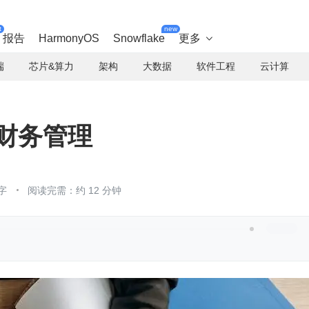
t
new
报告
HarmonyOS
Snowflake
更多

端
芯片&算力
架构
大数据
软件工程
云计算
业财务管理
字
阅读完需：约 12 分钟