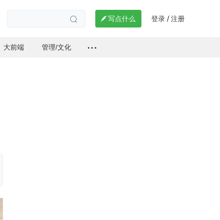
登录
注册

写点什么
/

大前端
管理/文化