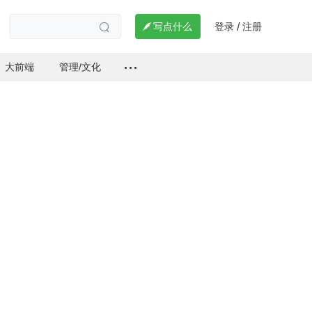
登录
注册

写点什么
/

大前端
管理/文化