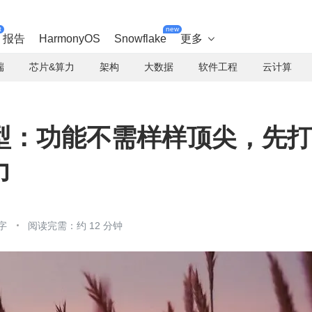
t
new
报告
HarmonyOS
Snowflake
更多

端
芯片&算力
架构
大数据
软件工程
云计算
型：功能不需样样顶尖，先打
力
字
阅读完需：约 12 分钟