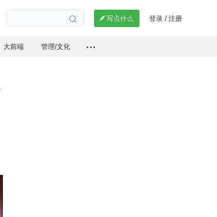
登录
注册

写点什么
/

大前端
管理/文化