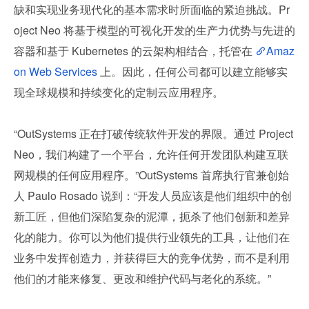
缺和实现业务现代化的基本需求时所面临的紧迫挑战。Pr
oject Neo 将基于模型的可视化开发的生产力优势与先进的
容器和基于 Kubernetes 的云架构相结合，托管在 
Amaz
on Web Services
 上。因此，任何公司都可以建立能够实
现全球规模和持续变化的定制云应用程序。
“OutSystems 正在打破传统软件开发的界限。通过 Project 
Neo，我们构建了一个平台，允许任何开发团队构建互联
网规模的任何应用程序。”OutSystems 首席执行官兼创始
人 Paulo Rosado 说到：“开发人员应该是他们组织中的创
新工匠，但他们深陷复杂的泥潭，扼杀了他们创新和差异
化的能力。你可以为他们提供行业领先的工具，让他们在
业务中发挥创造力，并获得巨大的竞争优势，而不是利用
他们的才能来修复、更改和维护代码与老化的系统。”