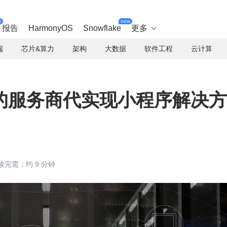
t
new
报告
HarmonyOS
Snowflake
更多

端
芯片&算力
架构
大数据
软件工程
云计算
的服务商代实现小程序解决方
读完需：约 9 分钟