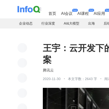
hot
hot
ho
首页
AI会议
AI课程
AI应用
企业动态
行业深度
AI&大模型
出海
后
王宇：云开发下
案
腾讯云
2020-11-30
本文字数：2643 字
阅