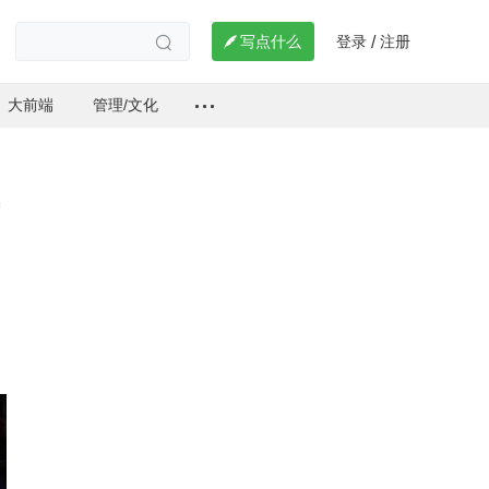
登录
注册

写点什么
/

大前端
管理/文化