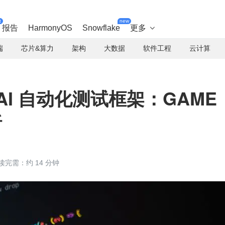
t
new
报告
HarmonyOS
Snowflake
更多

端
芯片&算力
架构
大数据
软件工程
云计算
AI 自动化测试框架：GAME
析
读完需：约 14 分钟