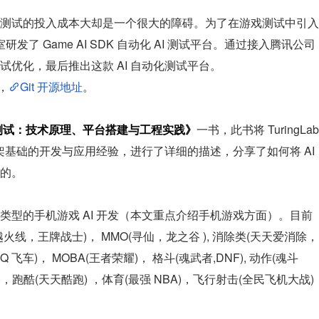
测试的投入成本大却是一个很大的障碍。为了在游戏测试中引入
验室研发了 Game AI SDK 自动化 AI 测试平台。通过接入腾讯公司
优化，最后推出这款 AI 自动化测试平台。
，
Git 开源地址
。
化测试：技术原理、平台搭建与工程实践》
一书，此书将 TuringLab 
架基础的开发与应用经验，进行了详细的描述，分享了如何将 AI 
的。
现多种类型的手机游戏 AI 开发（本文重点介绍手机游戏方面）。目前
线，王牌战士)， MMO(寻仙，龙之谷 ), 消除类(天天爱消除，
飞车)， MOBA(王者荣耀)， 格斗(魂武者,DNF), 动作(魂斗
)，跑酷(天天酷跑) ，体育(最强 NBA)，飞行射击(全民飞机大战)