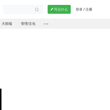
登录
注册

写点什么
/

大前端
管理/文化