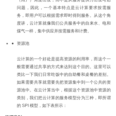
问题，因此，一个基本特点是云计算要求按需服
务，即用户可以根据需求即时得到服务。从这个角
度讲，云计算就像我们公共服务中的自来水、电和
煤气一样，集中供应并按需服务和计费。
资源池
云计算的一个好处是提高资源的利用率，而这个一
般需要通过共享的方式来达到这个目的。这里可以
类比一下我们日常吃饭中的自助餐和桌餐的差别。
如果需要共享就需要先把资源集中到一个公共的资
源池中。在云计算当中，根据这个资源池中资源的
类别，我们把云计算的服务模型分为三种，即所谓
的 SPI 模型，如下表所示：