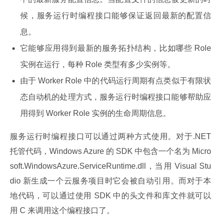
候，服务运行时编程接口能够保证返回最新的配置信
息。
它能够应用得到最新的服务拓扑结构，比如哪些 Role
实例在运行，每种 Role 类型有多少实例等。
由于 Worker Role 中的代码运行周期有点类似于有限状
态自动机的处理方式，服务运行时编程接口能够帮助应
用得到 Worker Role 实例的生命周期信息。
服务运行时编程接口可以通过两种方式使用。对于.NET 
托管代码，Windows Azure 的 SDK 中包含一个名为 Micro
soft.WindowsAzure.ServiceRuntime.dll，当用 Visual Stu
dio 新生成一个云服务项目时它会被自动引用。而对于本
地代码，可以通过使用 SDK 中的头文件和库文件就可以
用 C 来调用这个编程接口了。