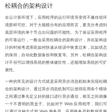
松耦合的架构设计
在云计算环境下，应用程序的运行环境等变得不像传统环
境那样可控。对于大规模分布的应用而言，要充分考虑到
底层环境的单个节点出问题的可能性。为了保证应用程序
的可靠运行，一般会采用松耦合的架构设计，并在架构设
计的时候考虑系统如何快速从错误中恢复过来，比如状态
的保持，自动化数据备份和恢复等。另外，松耦合架构设
计不但可以增强系统的整体健壮性，还能增加系统的可扩
展性。
一种的常见的设计方式就是采用异步消息机制来实现松耦
合的架构设计。通过异步消息机制可以使得应用各个模块
之间通过事先定义好的接口进行异步通信，相互之间就像
一个不透明的黑盒子。比如对于 Web 应用程序，我们可
以通过这种方式把 Web 服务器、应用服务器和数据库服