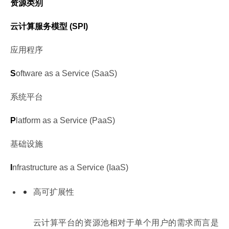
资源类别
云计算服务模型 (SPI)
应用程序
S
oftware as a Service (SaaS)
系统平台
P
latform as a Service (PaaS)
基础设施
I
nfrastructure as a Service (IaaS)
高可扩展性
云计算平台的资源池相对于单个用户的需求而言是