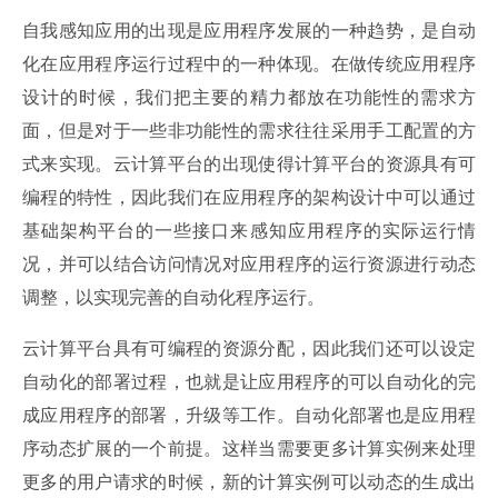
自我感知应用的出现是应用程序发展的一种趋势，是自动
化在应用程序运行过程中的一种体现。在做传统应用程序
设计的时候，我们把主要的精力都放在功能性的需求方
面，但是对于一些非功能性的需求往往采用手工配置的方
式来实现。云计算平台的出现使得计算平台的资源具有可
编程的特性，因此我们在应用程序的架构设计中可以通过
基础架构平台的一些接口来感知应用程序的实际运行情
况，并可以结合访问情况对应用程序的运行资源进行动态
调整，以实现完善的自动化程序运行。
云计算平台具有可编程的资源分配，因此我们还可以设定
自动化的部署过程，也就是让应用程序的可以自动化的完
成应用程序的部署，升级等工作。自动化部署也是应用程
序动态扩展的一个前提。这样当需要更多计算实例来处理
更多的用户请求的时候，新的计算实例可以动态的生成出