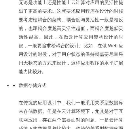
无论是功能上还是性能上云计算对应用的灵活性提
出了更高的要求。这就要求应用程序在设计的时候
要考虑松耦合的架构。耦合度与灵活性一般是相反
的，也即耦合度越高灵活性越低，而耦合度越低灵
活性越高。因此，在做云计算应用架构设计的时
候，一般要追求松耦合的设计。比如，在做 Web 应
用设计的时候，对于用户状态的保持就需要尽量采
用无状态的方式来设计，这样应用程序的水平扩展
能力比较好。
数据存储方式
在传统的应用设计中，我们一般采用关系型数据库
来存储数据。但是在云计算环境下，尤其是对于互
联网应用，存在两个需要面对的问题。一是云计算
环境下的数据量都比较大，传统的关系型数据库面