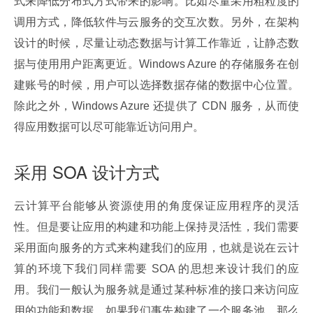
式来降低分布式方式带来的影响。比如尽量采用粗粒度的
调用方式，降低软件与云服务的交互次数。另外，在架构
设计的时候，尽量让动态数据与计算工作靠近，让静态数
据与使用用户距离更近。Windows Azure 的存储服务在创
建账号的时候，用户可以选择数据存储的数据中心位置。
除此之外，Windows Azure 还提供了 CDN 服务，从而使
得应用数据可以尽可能靠近访问用户。
采用 SOA 设计方式
云计算平台能够从资源使用的角度保证应用程序的灵活
性。但是要让应用的构建和功能上保持灵活性，我们需要
采用面向服务的方式来构建我们的应用，也就是说在云计
算的环境下我们同样需要 SOA 的思想来设计我们的应
用。我们一般认为服务就是通过某种标准的接口来访问应
用的功能和数据。如果我们事先构建了一个服务池，那么