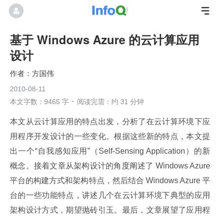
基于 Windows Azure 的云计算应用
设计
方国伟
2010-08-11
本文字数：9465 字
阅读完需：约 31 分钟
本文从云计算应用的特点出发，分析了在云计算环境下应
用程序开发设计的一些变化。根据这些新的特点，本文提
出一个“自我感知应用”（Self-Sensing Application）的新
概念。接着文章从架构设计的角度阐述了 Windows Azure 
平台的构建方式和架构特点，然后结合 Windows Azure 平
台的一些功能特点，讲述几个在云计算环境下典型的应用
架构设计方式，期望抛砖引玉。最后，文章展望了应用程