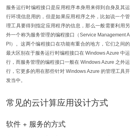
服务运行时编程接口是应用程序本身用来得到自身及其运
行环境信息用的，但是如果应用程序之外，比如说一个管
理工具要得到指定应用程序的信息，那么一般需要利用另
外一个称为服务管理的编程接口（Service Management A
PI）。这两个编程接口在功能有重合的地方，它们之间的
最大区别在于服务运行时编程接口在 Windows Azure 中运
行，而服务管理的编程接口一般在 Windows Azure 之外运
行，它更多的用在那些针对 Windows Azure 的管理工具开
发当中。
常见的云计算应用设计方式
软件 + 服务的方式