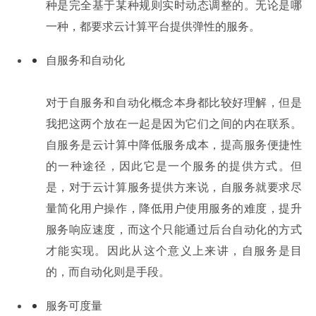
种是完全基于某种规则实时动态调整的。无论是哪
一种，都要求云计算平台提供弹性的服务。
自服务和自动化
对于自服务和自动化概念本身都比较好理解，但是
我把这两个放在一起是因为它们之间的内在联系。
自服务是云计算中降低服务成本，提高服务便捷性
的一种途径，因此它是一个服务的提供方式。但
是，对于云计算服务提供方来说，自服务就要求尽
量简化用户操作，降低用户使用服务的难度，提升
服务响应速度，而这个只能通过后台自动化的方式
才能实现。因此从这个意义上来讲，自服务是目
的，而自动化则是手段。
服务可度量