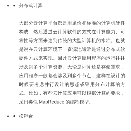
分布式计算
大部分云计算平台都是用廉价和标准的计算机硬件
构成，然后通过云计算软件的方式在计算能力、可
靠性等方面来达到传统的大型计算机的水准。也就
是说在云计算环境下，资源池通常是通过分布式软
硬件方式来实现。因此云计算应用程序的运行往往
涉及到多个计算资源。无论是计算还是存储需求，
应用程序一般都会涉及到多个节点，这样在设计的
时候要考虑并行设计的思想或采用分布计算的方
式。比如，有些云计算应用可以根据计算的要求，
采用类似 MapReduce 的编程模型。
松耦合