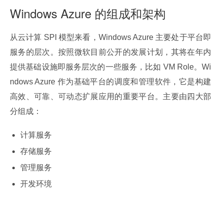
Windows Azure 的组成和架构
从云计算 SPI 模型来看，Windows Azure 主要处于平台即
服务的层次。按照微软目前公开的发展计划，其将在年内
提供基础设施即服务层次的一些服务，比如 VM Role。Wi
ndows Azure 作为基础平台的调度和管理软件，它是构建
高效、可靠、可动态扩展应用的重要平台。主要由四大部
分组成：
计算服务
存储服务
管理服务
开发环境