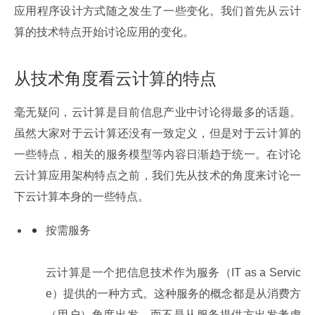
应用程序设计方式随之发生了一些变化。我们首先从云计
算的技术特点开始讨论应用的变化。
从技术角度看云计算的特点
毫无疑问，云计算是目前信息产业中讨论得最多的话题。
虽然大家对于云计算还没有一致定义，但是对于云计算的
一些特点，相关的服务模型等内容日渐趋于统一。在讨论
云计算应用架构特点之前，我们先从技术的角度来讨论一
下云计算本身的一些特点。
按需服务
云计算是一个把信息技术作为服务（IT as a Servic
e）提供的一种方式。这种服务的概念都是从消费方
（用户）角度出发，而不是从服务提供方出发考虑