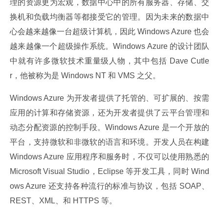
理的资源更为宏观，数据中心中的所有服务器、存储、交
换机和负载均衡器等都接受它的管理。因为未来的数据中
心会越来越像一台超级计算机，因此 Windows Azure 也会
越来越像一个超级操作系统。Windows Azure 的设计团队
中就有许多微软技术重量级人物，其中包括 Dave Cutle
r，他被称为是 Windows NT 和 VMS 之父。
Windows Azure 为开发者提供了托管的、可扩展的、按需
应用的计算和存储资源，还为开发者提供了云平台管理和
动态分配资源的控制手段。Windows Azure 是一个开放的
平台，支持微软和非微软的语言和环境。开发人员在构建 
Windows Azure 应用程序和服务时，不仅可以使用熟悉的 
Microsoft Visual Studio，Eclipse 等开发工具，同时 Wind
ows Azure 还支持各种流行的标准与协议，包括 SOAP、
REST、XML、和 HTTPS 等。